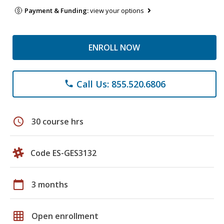
Payment & Funding:
view your options
ENROLL NOW
Call Us: 855.520.6806
phone
schedule
30 course hrs
Code ES-GES3132
calendar_today
3 months
grid_on
Open enrollment