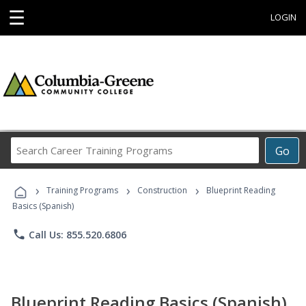
☰
LOGIN
Search
Go
Career
Training
›
›
›
Programs
Training Programs
Construction
Blueprint Reading
Basics (Spanish)
phone
Call Us: 855.520.6806
Blueprint Reading Basics (Spanish)