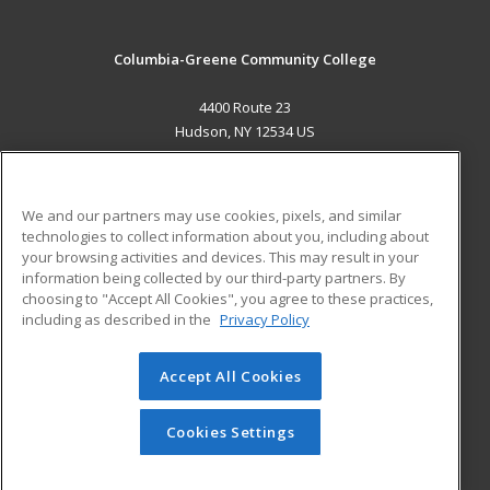
Columbia-Greene Community College
4400 Route 23
Hudson, NY 12534 US
MAIN CONTENT
Career Training
We and our partners may use cookies, pixels, and similar
technologies to collect information about you, including about
ADDITIONAL RESOURCES
your browsing activities and devices. This may result in your
information being collected by our third-party partners. By
Military
Student Blog
choosing to "Accept All Cookies", you agree to these practices,
Financial Assistance
including as described in the
Privacy Policy
Help
Accept All Cookies
© 2026 ed2go, a division of Cengage Learning. All rights
reserved. The material on this site cannot be reproduced or
redistributed unless you have obtained prior written
Cookies Settings
permission from Cengage Learning.
Privacy Policy