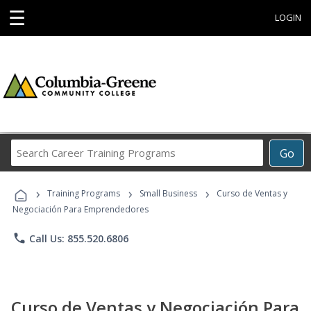
☰
LOGIN
Search
Go
Career
Training
›
›
›
Programs
Training Programs
Small Business
Curso de Ventas y
Negociación Para Emprendedores
phone
Call Us: 855.520.6806
Curso de Ventas y Negociación Para