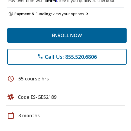
Pay over time with
. See if you qualify at checkout.
Payment & Funding:
view your options
ENROLL NOW
Call Us: 855.520.6806
phone
schedule
55 course hrs
Code ES-GES2189
calendar_today
3 months