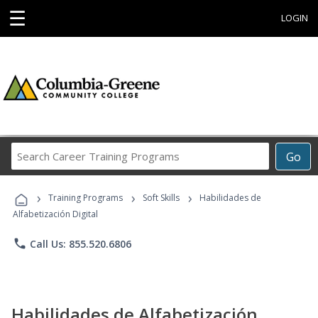
☰
LOGIN
Search
Go
Career
Training
›
›
›
Programs
Training Programs
Soft Skills
Habilidades de
Alfabetización Digital
phone
Call Us: 855.520.6806
Habilidades de Alfabetización