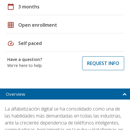
calendar_today
3 months
grid_on
Open enrollment
speed
Self paced
Have a question?
REQUEST INFO
We're here to help
Overview
La alfabetización digital se ha consolidado como una de
las habilidades más demandadas en todas las industrias,
ante la creciente dependencia de teléfonos inteligentes,
computadoras, herramientas en la nube y plataformas en