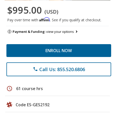
$995.00
(USD)
Affirm
Pay over time with
. See if you qualify at checkout.
Payment & Funding:
view your options
ENROLL NOW
Call Us: 855.520.6806
phone
schedule
61 course hrs
Code ES-GES2192